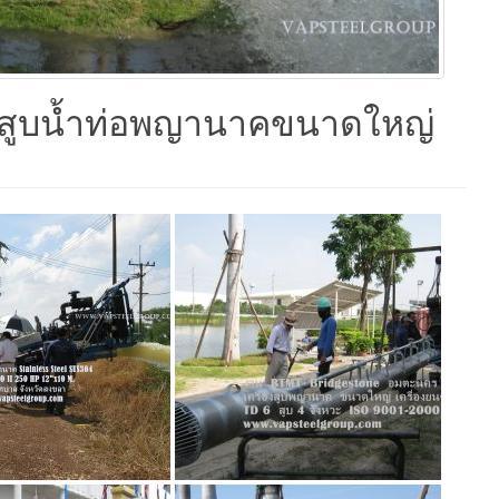
องสูบน้ำท่อพญานาคขนาดใหญ่